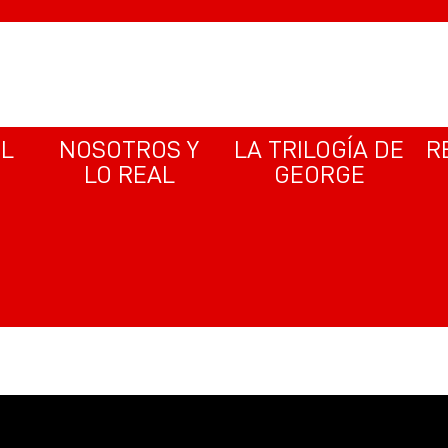
EL
NOSOTROS Y
LA TRILOGÍA DE
R
LO REAL
GEORGE