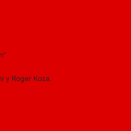
n”
i y Roger Koza.