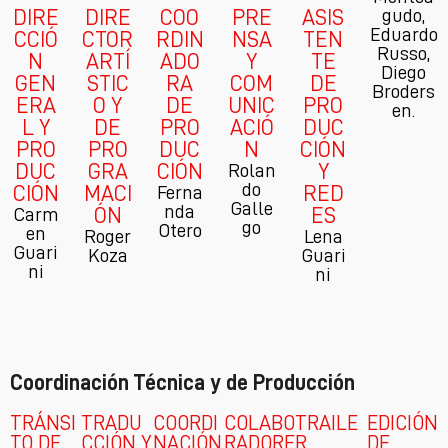
DIRE
DIRE
COO
PRE
ASIS
gudo,
Eduardo
CCIÓ
CTOR
RDIN
NSA
TEN
Russo,
N
ARTÍ
ADO
Y
TE
Diego
GEN
STIC
RA
COM
DE
Broders
ERA
O Y
DE
UNIC
PRO
en.
L Y
DE
PRO
ACIÓ
DUC
PRO
PRO
DUC
N
CIÓN
DUC
GRA
CIÓN
Y
Rolan
do
CIÓN
MACI
RED
Ferna
Galle
nda
ÓN
ES
Carm
go
Otero
en
Roger
Lena
Guari
Koza
Guari
ni
ni
Coordinación Técnica y de Producción
TRÁNSI
TRADU
COORDI
COLABO
TRAILE
EDICIÓN
TO DE
CCIÓN Y
NACIÓN
RADORE
R
DE