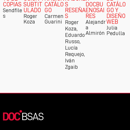
COPIAS
SUBTIT
CATÁLO
S
DOCBU
CATÁLO
ULADO
GO
RESEÑA
ENOSAI
GO Y
Sendfile
s
S
RES
DISEÑO
Roger
Carmen
Koza
Guarini
WEB
Alejandr
Roger
a
Julia
Koza,
Almirón
Pedulla
Eduardo
Russo,
Lucía
Requejo,
Iván
Zgaib