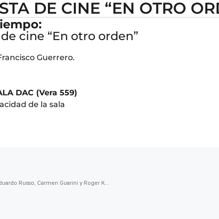
STA DE CINE “EN OTRO O
 tiempo:
 de cine “En otro orden”
Francisco Guerrero.
SALA DAC (Vera 559)
acidad de la sala
Las palabras y las imágenes: Un diálogo entre Eduardo Russo, Carmen Guarini y Roger Koza.