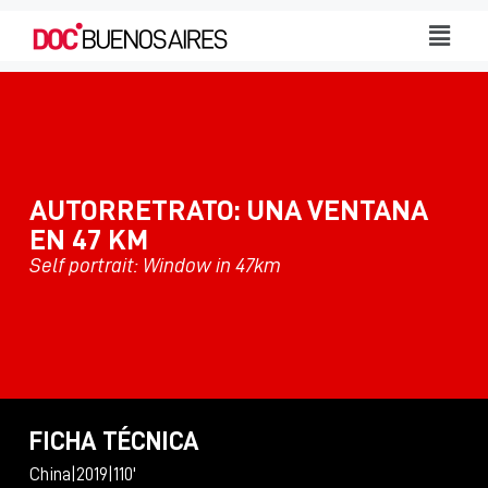
AUTORRETRATO: UNA VENTANA
EN 47 KM
Self portrait: Window in 47km
FICHA TÉCNICA
China
|
2019
|
110'