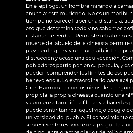
En el epílogo, un hombre mirando a cámara
anuncia: está muriendo. No es un moribund
tiempo no parece haber una distancia, acas
eso que determina todo y no sabemos defin
instante de verdad. Pero este retrato no es
muerte del abuelo de la cineasta permite
pieza en la que vivió en una biblioteca popu
distracción y acaso una equivocación. Co
pobladores participen en su película, y es 
pueden comprender los límites de ese pue
benevolencia. Lo extraordinario pasa acá p
Gran Hambruna con los niños de la segunda
propicia la propia cineasta cuando una niña
y comienza también a filmar y a hacerles p
puede sentir tan real aquel viejo adagio de 
universidad del pueblo. El conocimiento s
sobreviviente responde una pregunta a u
de cincuenta gramos diarios de mijo o arro