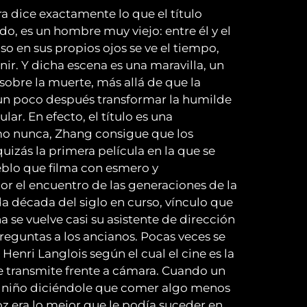
 dice exactamente lo que el título
o, es un hombre muy viejo: entre él y el
o en sus propios ojos se ve el tiempo,
ir. Y dicha escena es una maravilla, un
 sobre la muerte, más allá de que la
 un poco después transformar la humilde
lar. En efecto, el título es una
mo nunca, Zhang consigue que los
quizás la primera película en la que se
blo que filma con esmero y
or el encuentro de las generaciones de la
 década del siglo en curso, vínculo que
 se vuelve casi su asistente de dirección
reguntas a los ancianos. Pocas veces se
Henri Langlois según el cual el cine es la
e transmite frente a cámara. Cuando un
n niño diciéndole que comer algo menos
z era lo mejor que le podía suceder en