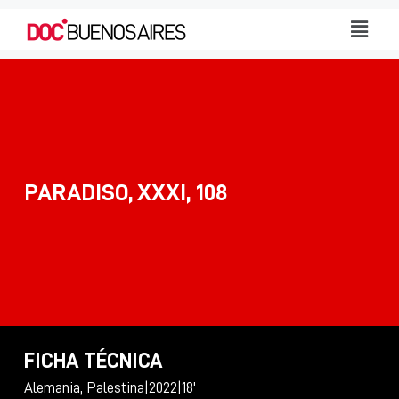
PARADISO, XXXI, 108
FICHA TÉCNICA
Alemania, Palestina
|
2022
|
18'