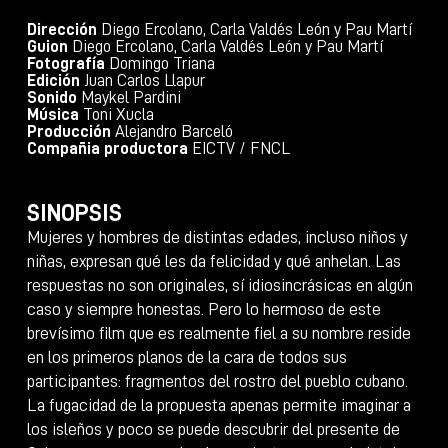
Dirección
Diego Ercolano, Carla Valdés León y Pau Martí
Guion
Diego Ercolano, Carla Valdés León y Pau Martí
Fotografía
Domingo Triana
Edición
Juan Carlos Llapur
Sonido
Maykel Pardini
Música
Toni Xucla
Producción
Alejandro Barceló
Compañia productora
EICTV / FNCL
SINOPSIS
Mujeres y hombres de distintas edades, incluso niños y
niñas, expresan qué les da felicidad y qué anhelan. Las
respuestas no son originales, sí idiosincrásicas en algún
caso y siempre honestas. Pero lo hermoso de este
brevísimo film que es realmente fiel a su nombre reside
en los primeros planos de la cara de todos sus
participantes: fragmentos del rostro del pueblo cubano.
La fugacidad de la propuesta apenas permite imaginar a
los isleños y poco se puede descubrir del presente de