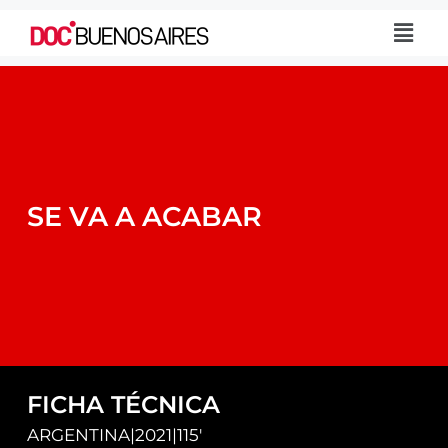
SE VA A ACABAR
FICHA TÉCNICA
ARGENTINA
|
2021
|
115'