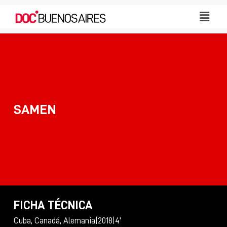
​SAMEN
FICHA TÉCNICA
Cuba, Canadá, Alemania
|
2018
|
4'