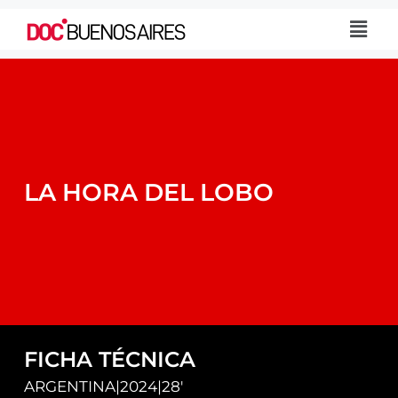
LA HORA DEL LOBO
FICHA TÉCNICA
ARGENTINA
|
2024
|
28'