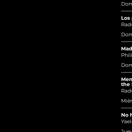
Domi
Los 
Radu
Domi
Mad
Phil
Domi
Memo
the 
Radu
Miér
No h
Yael
Juev