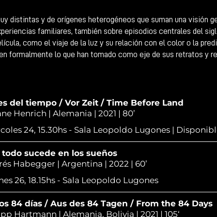
y distintas y de orígenes heterogéneos que suman una visión gen
xperiencias familiares, también sobre episodios centrales del si
ícula, como el viaje de la luz y su relación con el color o la pred
ren formalmente lo que han tomado como eje de sus retratos y re
s del tiempo / Vor Zeit / Time Before Land
ane Henrich | Alemania | 2021 | 80’
coles 24, 15.30hs - Sala Leopoldo Lugones | Disponib
i todo sucede en los sueños
és Habegger | Argentina | 2022 | 60’
nes 26, 18.15hs - Sala Leopoldo Lugones
os 84 días / Aus des 84 Tagen / From the 84 Days
ipp Hartmann | Alemania, Bolivia | 2021 | 105‘