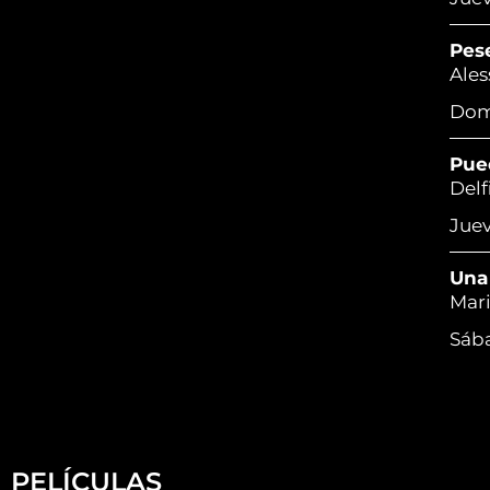
Pes
Ales
Domi
Pue
Delf
Juev
Una
Mari
Sába
PELÍCULAS