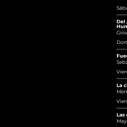
Sába
Del 
Hu
Giovi
Domi
Fue
Seba
Vier
La c
Meri
Vier
Las 
Maya