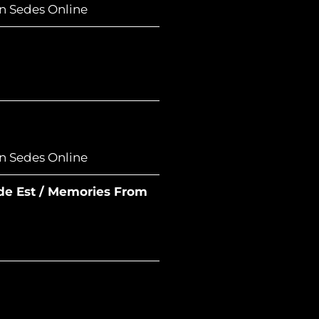
n Sedes Online
n Sedes Online
 de Est / Memories From