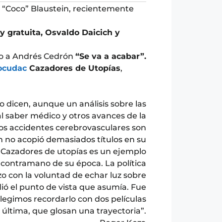
 “Coco” Blaustein, recientemente
 y gratuita, Osvaldo Daicich y
nto a Andrés Cedrón
“Se va a acabar”.
docudac
Cazadores de Utopías
,
 dicen, aunque un análisis sobre las
l saber médico y otros avances de la
los accidentes cerebrovasculares son
in no acopió demasiados títulos en su
n. Cazadores de utopías es un ejemplo
a contramano de su época. La política
zo con la voluntad de echar luz sobre
ó el punto de vista que asumía. Fue
legimos recordarlo con dos películas
a última, que glosan una trayectoria”.