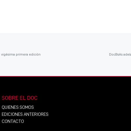
 vigésima primera edición
DocBsAs adel
SOBRE EL DOC
QUIENES SOMOS
EDICIONES ANTERIORES
CONTACTO