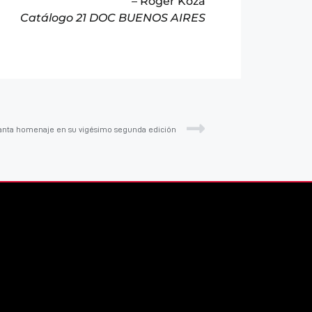
– Roger Koza
Catálogo 21 DOC BUENOS AIRES
anta homenaje en su vigésimo segunda edición