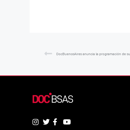
DocBuenosAires anuncia la programación de su