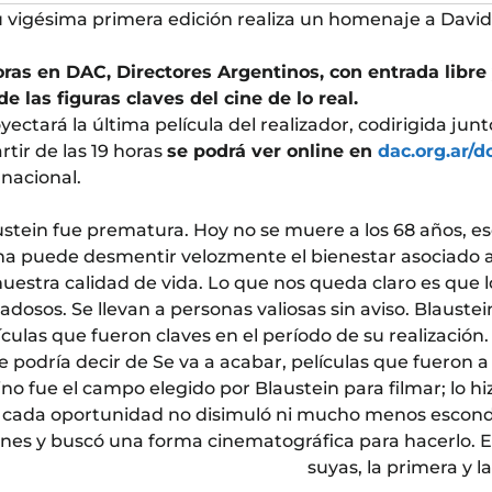
vigésima primera edición realiza un homenaje a David
horas en DAC, Directores Argentinos, con entrada libre
 las figuras claves del cine de lo real.
ectará la última película del realizador, codirigida ju
tir de las 19 horas
se podrá ver online en
dac.org.ar/
 nacional.
tein fue prematura. Hoy no se muere a los 68 años, eso
na puede desmentir velozmente el bienestar asociado a
estra calidad de vida. Lo que nos queda claro es que 
dosos. Se llevan a personas valiosas sin aviso. Blauste
lículas que fueron claves en el período de su realizació
e podría decir de Se va a acabar, películas que fueron 
no fue el campo elegido por Blaustein para filmar; lo hi
cada oportunidad no disimuló ni mucho menos escondi
iones y buscó una forma cinematográfica para hacerlo. E
suyas, la primera y l